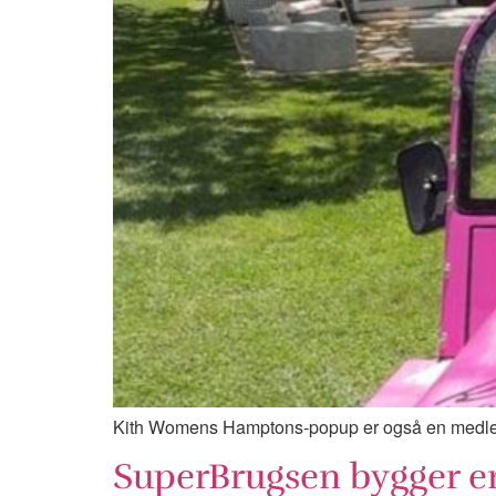
Kith Womens Hamptons-popup er også en medlem
SuperBrugsen bygger en