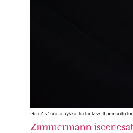
Gen Z’s ‘lore’ er rykket fra fantasy til personlig f
Zimmermann iscenesatte