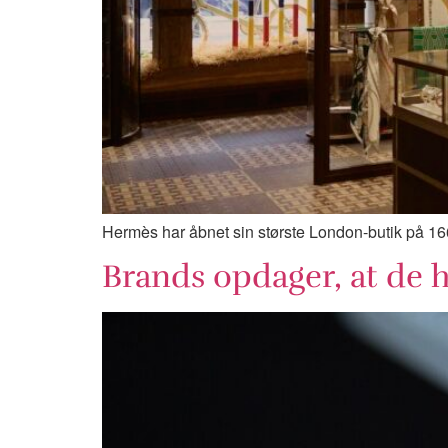
Hermès har åbnet sin største London-butik på 16
Brands opdager, at de ha