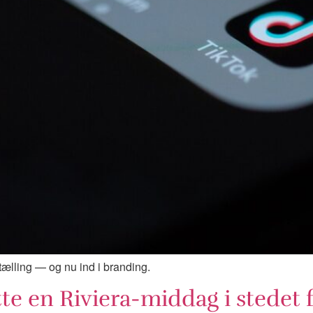
ortælling — og nu ind i branding.
 en Riviera-middag i stedet f