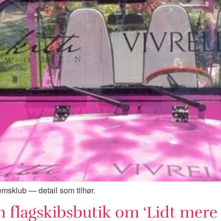
sklub — detail som tilhør.
 flagskibsbutik om ‘Lidt mere