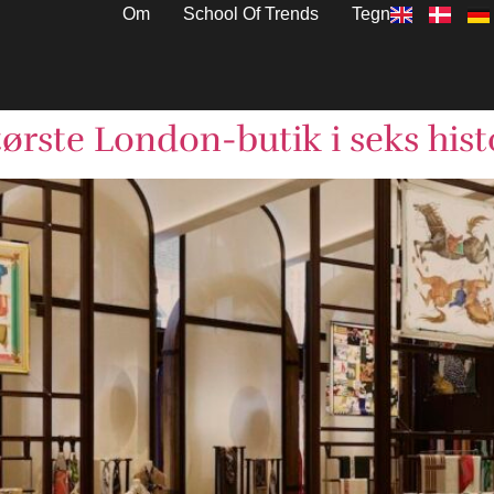
Om
School Of Trends
Tegn
ørste London-butik i seks his