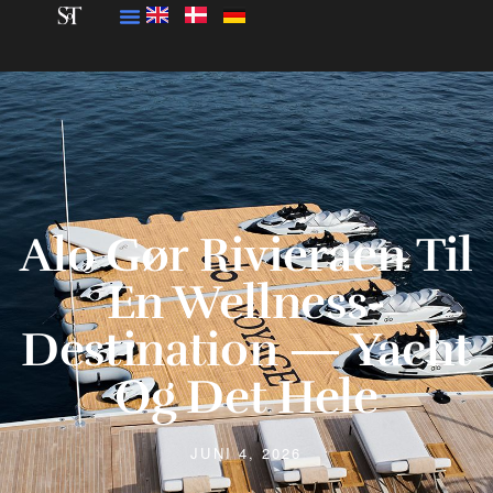
Alo Gør Rivieraen Til
En Wellness-
Destination — Yacht
Og Det Hele
JUNI 4, 2026