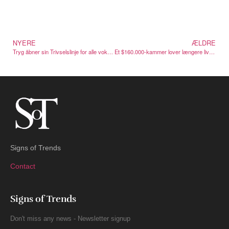
NYERE
ÆLDRE
Tryg åbner sin Trivselslinje for alle voksne danskere i juni
Et $160.000-kammer lover længere liv på 30 minutter
Signs of Trends
Contact
Signs of Trends
Don't miss any news - Newsletter signup