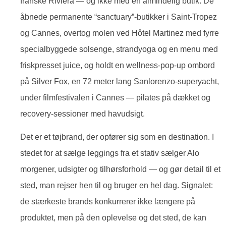
franske Riviera — og ikke med en almindelig butik. De
åbnede permanente “sanctuary”-butikker i Saint-Tropez
og Cannes, overtog molen ved Hôtel Martinez med fyrre
specialbyggede solsenge, strandyoga og en menu med
friskpresset juice, og holdt en wellness-pop-up ombord
på Silver Fox, en 72 meter lang Sanlorenzo-superyacht,
under filmfestivalen i Cannes — pilates på dækket og
recovery-sessioner med havudsigt.
Det er et tøjbrand, der opfører sig som en destination. I
stedet for at sælge leggings fra et stativ sælger Alo
morgener, udsigter og tilhørsforhold — og gør detail til et
sted, man rejser hen til og bruger en hel dag. Signalet:
de stærkeste brands konkurrerer ikke længere på
produktet, men på den oplevelse og det sted, de kan