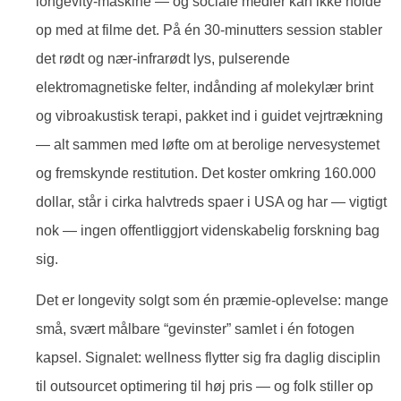
longevity-maskine — og sociale medier kan ikke holde
op med at filme det. På én 30-minutters session stabler
det rødt og nær-infrarødt lys, pulserende
elektromagnetiske felter, indånding af molekylær brint
og vibroakustisk terapi, pakket ind i guidet vejrtrækning
— alt sammen med løfte om at berolige nervesystemet
og fremskynde restitution. Det koster omkring 160.000
dollar, står i cirka halvtreds spaer i USA og har — vigtigt
nok — ingen offentliggjort videnskabelig forskning bag
sig.
Det er longevity solgt som én præmie-oplevelse: mange
små, svært målbare “gevinster” samlet i én fotogen
kapsel. Signalet: wellness flytter sig fra daglig disciplin
til outsourcet optimering til høj pris — og folk stiller op