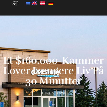
Et $160.000-Kammer
Lover Længere Liv På
30 Minutter
JUNI 5, 2026