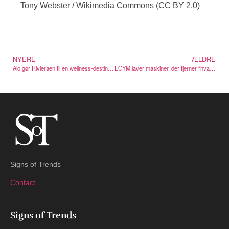
Tony Webster / Wikimedia Commons (CC BY 2.0)
NYERE
ÆLDRE
Alo gør Rivieraen til en wellness-destination — yacht og det hele
EGYM laver maskiner, der fjerner “hvad gør jeg nu?”
Signs of Trends
Contact
Signs of Trends