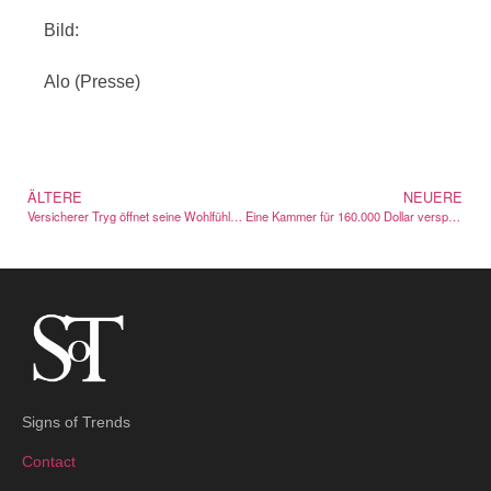
Bild:
Alo (Presse)
ÄLTERE
NEUERE
Versicherer Tryg öffnet seine Wohlfühl-Hotline im Juni für alle Erwachsenen in Dänemark
Eine Kammer für 160.000 Dollar verspricht längeres Leben in 30 Minuten
Signs of Trends
Contact