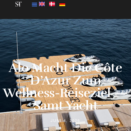
Alo Macht Die Côte
D’Azur Zum
Wellness-Reiseziel —
Samt Yacht
JUNI 4, 2026