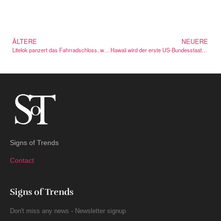
ÄLTERE
NEUERE
Litelok panzert das Fahrradschloss, während Diebstahl dreister wird
Hawaii wird der erste US-Bundesstaat mit einer Klima-Abgabe für Touristen
Signs of Trends
Contact
Signs of Trends
Don't miss any news - Newsletter signup