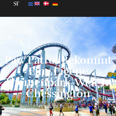
Paw Patrol Bekommt
Eine Eigene
Themenpark-Welt In
Chessington
FEBRUAR 20, 2026