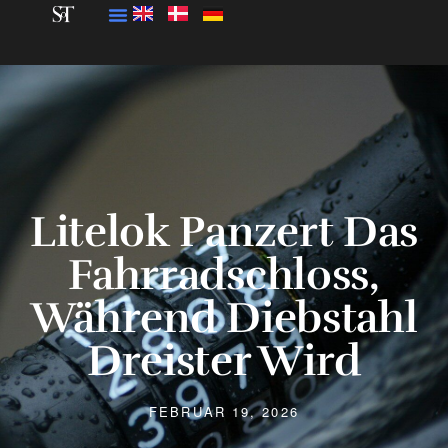
Litelok Panzert Das
Fahrradschloss,
Während Diebstahl
Dreister Wird
FEBRUAR 19, 2026