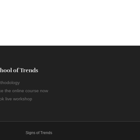
hool of Trends
thodology
ke the online course now
ok live workshop
Signs of Trends