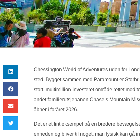
Chessington World of Adventures uden for London
sted. Bygget sammen med Paramount er Storbrita
stort, multimillion-investeret område rettet mod to
andet familierutsjebanen Chase’s Mountain Mis
åbner i foråret 2026.
Det er et fint eksempel på en bredere bevægels
enheden og bliver til noget, man fysisk kan gå ind