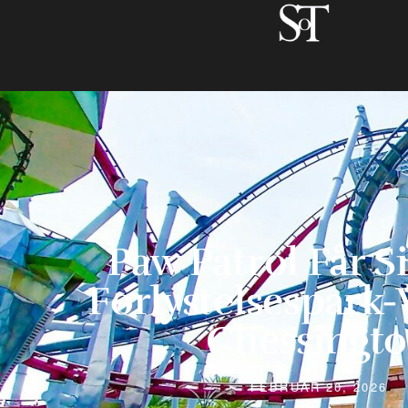
Paw Patrol Får S
Forlystelsespark-
Chessingt
FEBRUAR 20, 2026