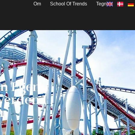
Om
School Of Trends
Tegn
in Egen
Verden I
on