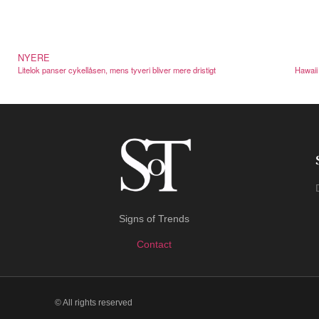
NYERE
Litelok panser cykellåsen, mens tyveri bliver mere dristigt
Hawaii 
Signs of Trends
Contact
© All rights reserved