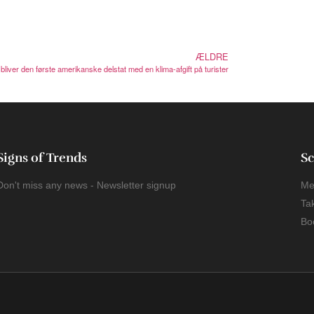
ÆLDRE
bliver den første amerikanske delstat med en klima-afgift på turister
Signs of Trends
Sc
Don't miss any news - Newsletter signup
Me
Ta
Bo