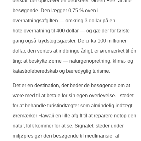
delstat, der opkræver en dedikeret “Green Fee” af alle
besøgende. Den lægger 0,75 % oven i
overnatningsafgiften — omkring 3 dollar på en
hotelovernatning til 400 dollar — og gælder for første
gang også krydstogtsgæster. De cirka 100 millioner
dollar, den ventes at indbringe årligt, er øremærket til én
ting: at beskytte øerne — naturgenopretning, klima- og
katastrofeberedskab og bæredygtig turisme.
Det er en destination, der beder de besøgende om at
være med til at betale for sin egen overlevelse. I stedet
for at behandle turistindtægter som almindelig indtægt
øremærker Hawaii en lille afgift til at reparere netop den
natur, folk kommer for at se. Signalet: steder under
miljøpres gør den besøgende til medfinansier af