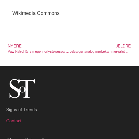
Wikimedia Commons
NYERE
ÆLDRE
Paw Patrol får sin egen forlystelsespark-verden i Chessington
Leica gør analog mørkekammer-print til en videoserie
Signs of Trends
Contact