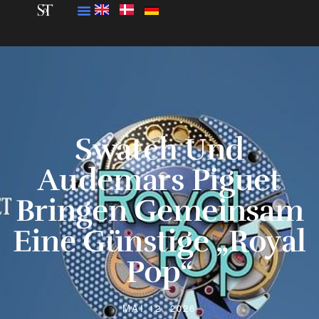
Swatch Und
Audemars Piguet
Bringen Gemeinsam
Eine Günstige „Royal
Pop“
MAI 12, 2026