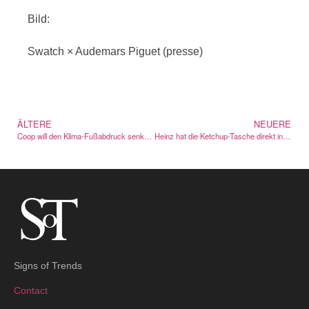
Bild:
Swatch × Audemars Piguet (presse)
ÄLTERE
NEUERE
Coop will den Klima-Fußabdruck senken, ohne zu moralisieren
Heinz hat die Ketchup-Tasche direkt in die Pommes-Schachtel eingebaut
Signs of Trends
Contact