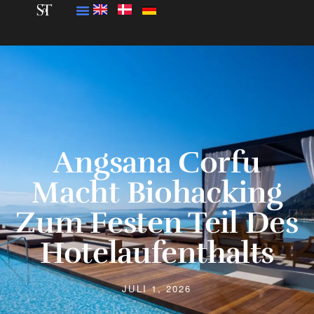
Angsana Corfu
Macht Biohacking
Zum Festen Teil Des
Hotelaufenthalts
JULI 1, 2026