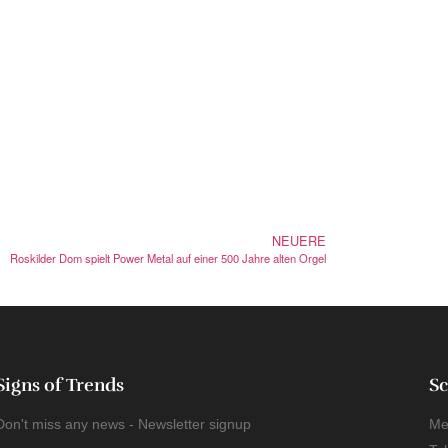
NEUERE
Roskilder Dom spielt Power Metal auf einer 500 Jahre alten Orgel
Signs of Trends
Sc
Don't miss any news - Newsletter signup
Me