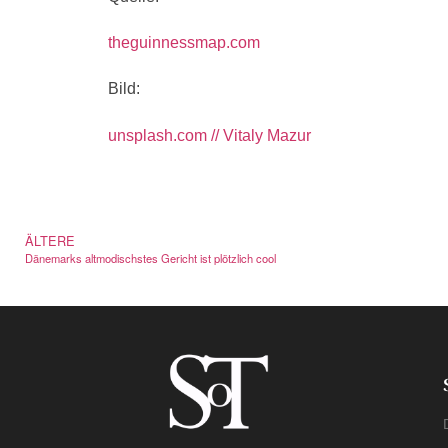
theguinnessmap.com
Bild:
unsplash.com // Vitaly Mazur
ÄLTERE
Dänemarks altmodischstes Gericht ist plötzlich cool