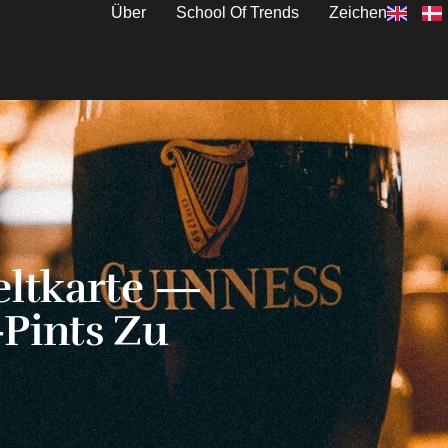
Über
School Of Trends
Zeichen
eltkarte —
Pints Zu