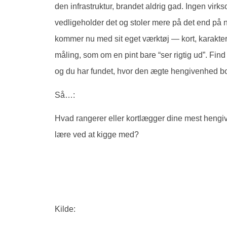
den infrastruktur, brandet aldrig gad. Ingen virk
vedligeholder det og stoler mere på det end på n
kommer nu med sit eget værktøj — kort, karakterer
måling, som om en pint bare “ser rigtig ud”. Find
og du har fundet, hvor den ægte hengivenhed bo
Så…:
Hvad rangerer eller kortlægger dine mest heng
lære ved at kigge med?
Kilde: