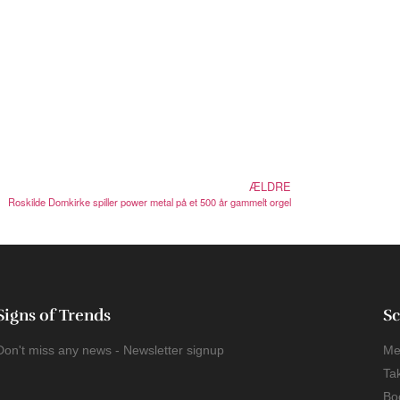
ÆLDRE
Roskilde Domkirke spiller power metal på et 500 år gammelt orgel
Signs of Trends
Sc
Don't miss any news - Newsletter signup
Me
Ta
Bo