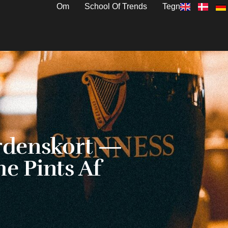
Om
School Of Trends
Tegn
erdenskort —
e Pints Af