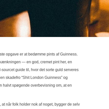
eneste opgave er at bedømme pints af Guinness.
 skænkningen — en god, cremet pint her, en
sourcet guide til, hvor det sorte guld serveres
(den skadefro “Shit London Guinness” og
kun halvt spøgende overbevisning om, at en
 at når folk holder nok af noget, bygger de selv