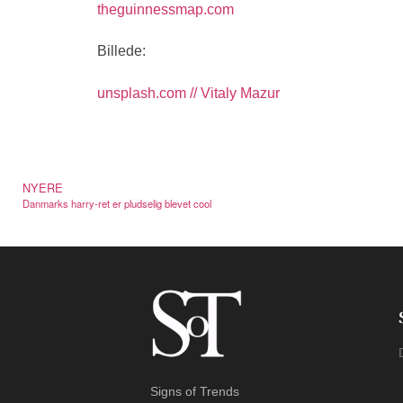
theguinnessmap.com
Billede:
unsplash.com // Vitaly Mazur
NYERE
Danmarks harry-ret er pludselig blevet cool
Signs of Trends