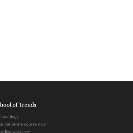
hool of Trends
thodology
ke the online course now
ok live workshop