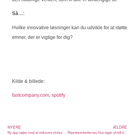
Så…:
Hvilke innovative løsninger kan du udvikle for at støtte
emner, der er vigtige for dig?
Kilde & billede:
fastcompany.com
,
spotify
NYERE
ÆLDRE
Ny app sigter mod at reducere stress blandt unge
Repræsentanternes Hus tager skridt til at tvinge TikToks salg med ny lovgivning