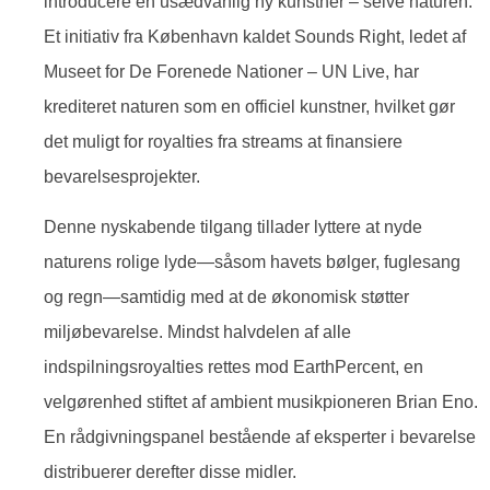
introducere en usædvanlig ny kunstner – selve naturen.
Et initiativ fra København kaldet Sounds Right, ledet af
Museet for De Forenede Nationer – UN Live, har
krediteret naturen som en officiel kunstner, hvilket gør
det muligt for royalties fra streams at finansiere
bevarelsesprojekter.
Denne nyskabende tilgang tillader lyttere at nyde
naturens rolige lyde—såsom havets bølger, fuglesang
og regn—samtidig med at de økonomisk støtter
miljøbevarelse. Mindst halvdelen af alle
indspilningsroyalties rettes mod EarthPercent, en
velgørenhed stiftet af ambient musikpioneren Brian Eno.
En rådgivningspanel bestående af eksperter i bevarelse
distribuerer derefter disse midler.