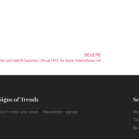
NEUERE
tercard stellt KI-basierten „Virtual CFO“ für kleine Unternehmen vor
Signs of Trends
Sc
Don't miss any news - Newsletter signup
Me
Ta
Bo