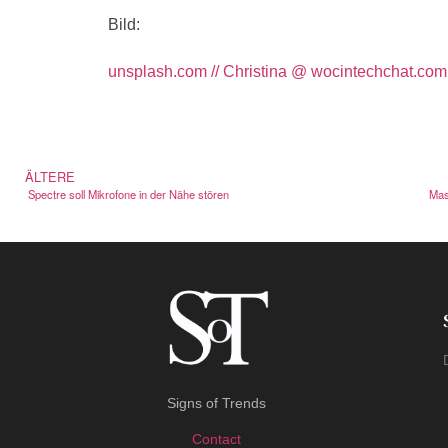
Bild:
unsplash.com // Christina @ wocintechchat.com
ÄLTERE
Spectre soll Mikrofone in der Nähe stören
Mas
Signs of Trends
Contact