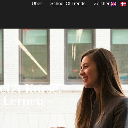
Über
School Of Trends
Zeichen
tzt Kurse,
u Lernen