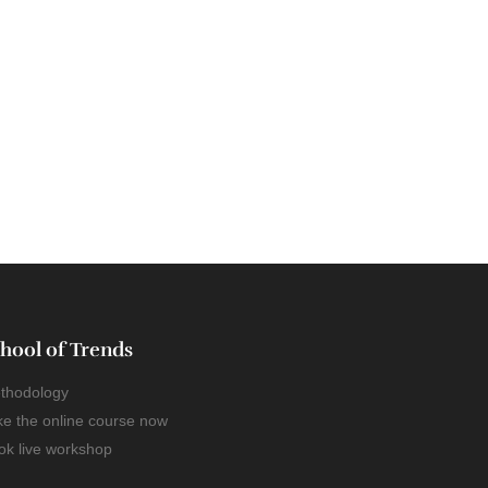
hool of Trends
thodology
ke the online course now
ok live workshop