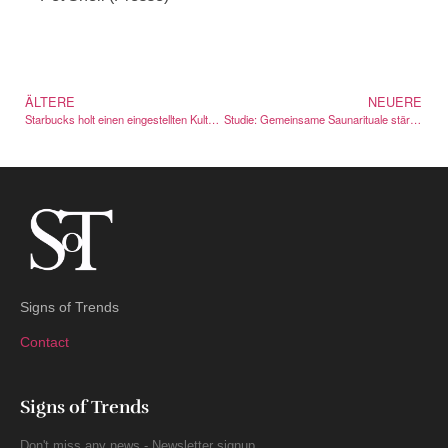
ÄLTERE
NEUERE
Starbucks holt einen eingestellten Kultdrink nach sieben Jahren zurück
Studie: Gemeinsame Saunarituale stärken Zugehörigkeit und Wohlbefinden
Signs of Trends
Contact
Signs of Trends
Don't miss any news - Newsletter signup