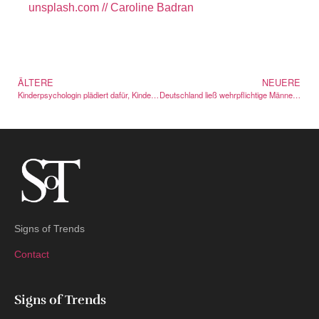
unsplash.com // Caroline Badran
ÄLTERE
NEUERE
Kinderpsychologin plädiert dafür, Kinder Unbehagen aushalten zu lassen
Deutschland ließ wehrpflichtige Männer Auslandsreisen melden — und ruderte zurück
Signs of Trends
Contact
Signs of Trends