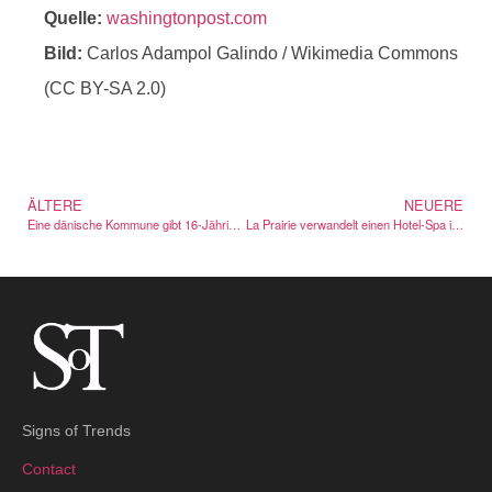
Quelle:
washingtonpost.com
Bild:
Carlos Adampol Galindo / Wikimedia Commons
(CC BY-SA 2.0)
ÄLTERE
NEUERE
Eine dänische Kommune gibt 16-Jährigen ein App-ähnliches Mitspracherecht
La Prairie verwandelt einen Hotel-Spa in seine eigene Destination
Signs of Trends
Contact