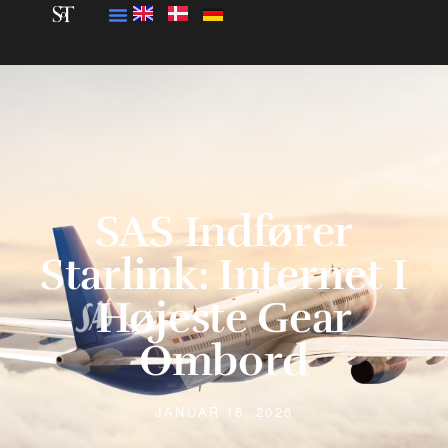
SAS Indfører
Starlink: Internet I
Højeste Gear
Ombord
JANUAR 16, 2026