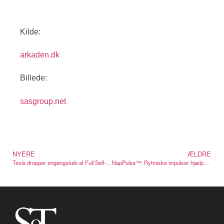
Kilde:
arkaden.dk
Billede:
sasgroup.net
NYERE
ÆLDRE
Tesla dropper engangskøb af Full Self-Driving i USA fra februar
NapPulse™: Rytmiske impulser hjælper dig med at finde ro før sengetid