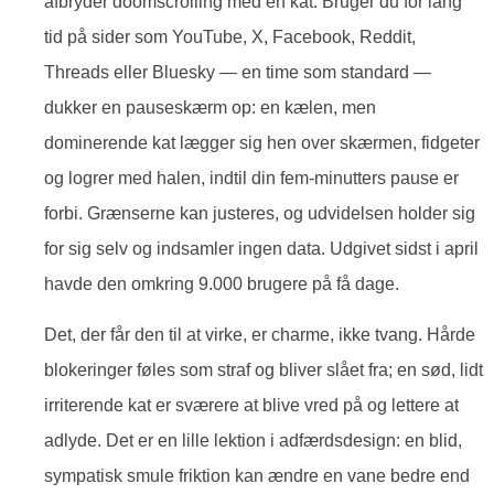
afbryder doomscrolling med en kat. Bruger du for lang
tid på sider som YouTube, X, Facebook, Reddit,
Threads eller Bluesky — en time som standard —
dukker en pauseskærm op: en kælen, men
dominerende kat lægger sig hen over skærmen, fidgeter
og logrer med halen, indtil din fem-minutters pause er
forbi. Grænserne kan justeres, og udvidelsen holder sig
for sig selv og indsamler ingen data. Udgivet sidst i april
havde den omkring 9.000 brugere på få dage.
Det, der får den til at virke, er charme, ikke tvang. Hårde
blokeringer føles som straf og bliver slået fra; en sød, lidt
irriterende kat er sværere at blive vred på og lettere at
adlyde. Det er en lille lektion i adfærdsdesign: en blid,
sympatisk smule friktion kan ændre en vane bedre end