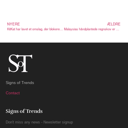
NYERE
ÆLDRE
KitKat har lavet et omslag, der blokerer din telefons signal
Malaysias håndplantede regnskov er nu UNESCO-verdensarv
Signs of Trends
Contact
Signs of Trends
Don't miss any news - Newsletter signup