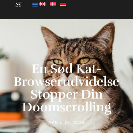
En Sød Kat-
Browserudvidelse
Stopper Din
Doomscrolling
APRIL 29, 2026