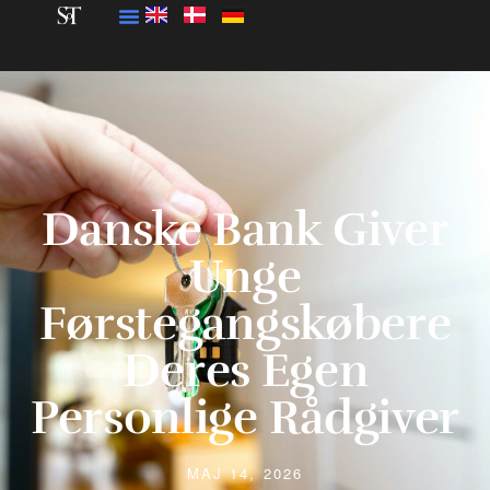
Danske Bank Giver
Unge
Førstegangskøbere
Deres Egen
Personlige Rådgiver
MAJ 14, 2026