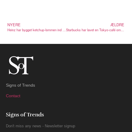
NYERE
ÆLDRE
Heinz har bygget ketchup-lommen ind i selve pommes-bakken
Starbucks har lavet en Tokyo-café om til et lokalt kunstgalleri
Signs of Trends
Contact
Signs of Trends
Don't miss any news - Newsletter signup