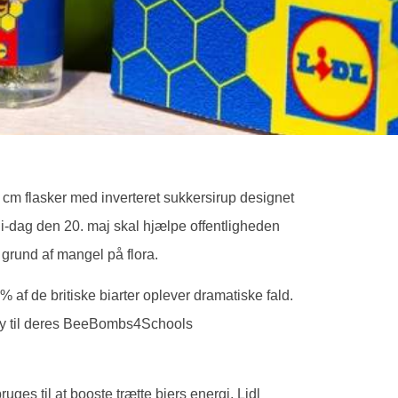
 cm flasker med inverteret sukkersirup designet
 Bi-dag den 20. maj skal hjælpe offentligheden
 grund af mangel på flora.
 af de britiske biarter oplever dramatiske fald.
rity til deres BeeBombs4Schools
uges til at booste trætte biers energi. Lidl