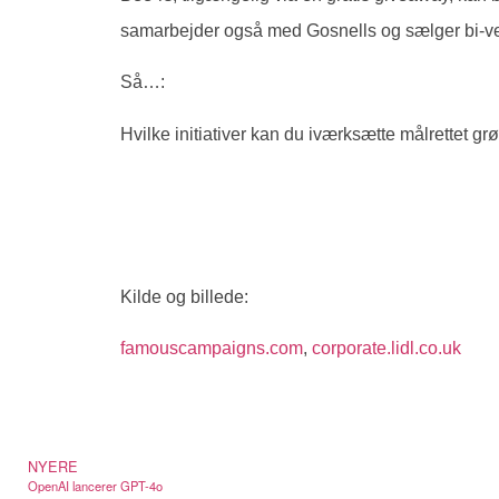
samarbejder også med Gosnells og sælger bi-ven
Så…:
Hvilke initiativer kan du iværksætte målrettet g
Kilde og billede:
famouscampaigns.com
,
corporate.lidl.co.uk
NYERE
OpenAI lancerer GPT-4o