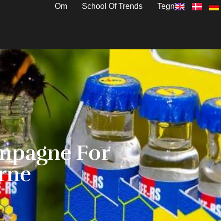
Om
School Of Trends
Tegn
ampagne For
rne