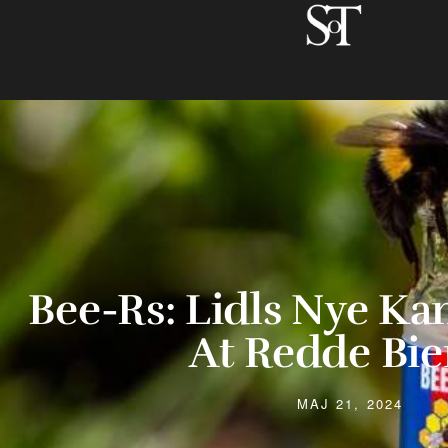
Bee-Rs: Lidls Nye K
At Redde Bie
MAJ 21, 2024