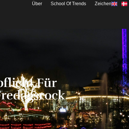
Über
School Of Trends
Zeichen
pflicht Für
 Fredagsrock