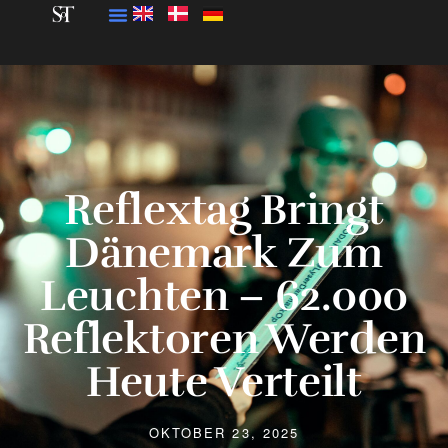
Reflextag Bringt
Dänemark Zum
Leuchten – 62.000
Reflektoren Werden
Heute Verteilt
OKTOBER 23, 2025