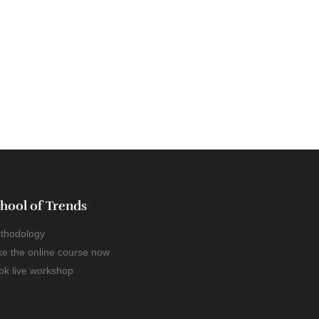
hool of Trends
thodology
ke the online course now
ok live workshop