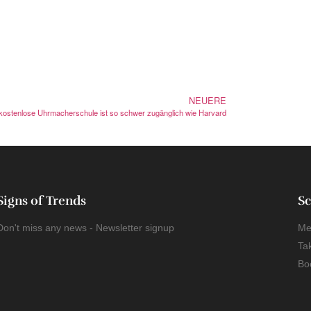
NEUERE
 kostenlose Uhrmacherschule ist so schwer zugänglich wie Harvard
Signs of Trends
Sc
Don't miss any news - Newsletter signup
Me
Ta
Bo