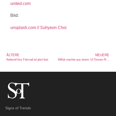
united.com
Bild:
unsplash.com // Suhyeon Choi
ÄLTERE
NEUERE
Kettenöl fürs Fahrrad ist jetzt fest
KitKat machte aus einem 12-Tonnen-Raub ein Spiel
Signs of Trends