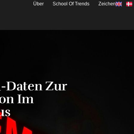
Über
School Of Trends
Zeichen
R-Daten Zur
ion Im
us