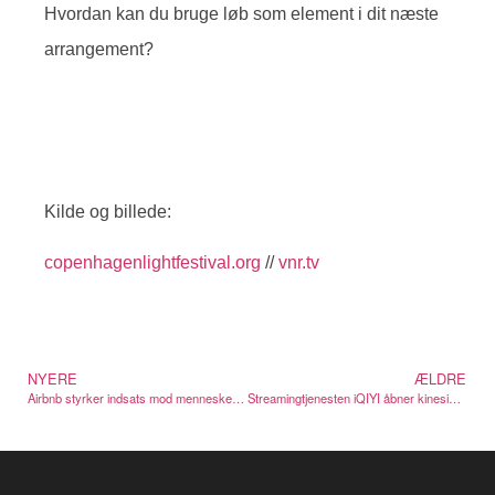
Hvordan kan du bruge løb som element i dit næste
arrangement?
Kilde og billede:
copenhagenlightfestival.org
//
vnr.tv
NYERE
ÆLDRE
Airbnb styrker indsats mod menneskehandel i Super Bowl-ugen
Streamingtjenesten iQIYI åbner kinesisk temapark med VR og drama