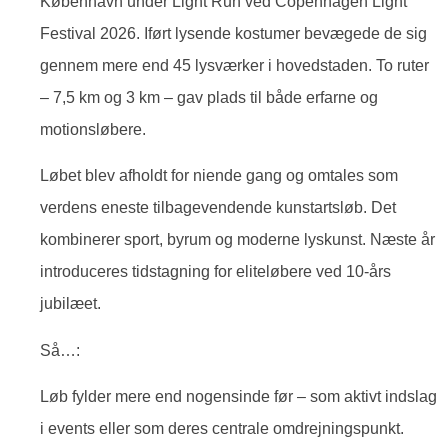
København under Light Run ved Copenhagen Light
Festival 2026. Iført lysende kostumer bevægede de sig
gennem mere end 45 lysværker i hovedstaden. To ruter
– 7,5 km og 3 km – gav plads til både erfarne og
motionsløbere.
Løbet blev afholdt for niende gang og omtales som
verdens eneste tilbagevendende kunstartsløb. Det
kombinerer sport, byrum og moderne lyskunst. Næste år
introduceres tidstagning for eliteløbere ved 10-års
jubilæet.
Så…:
Løb fylder mere end nogensinde før – som aktivt indslag
i events eller som deres centrale omdrejningspunkt.