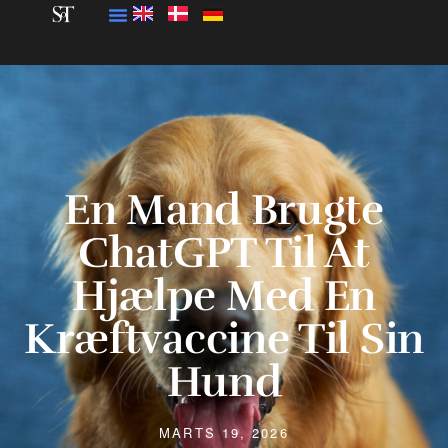
En Mand Brugte
ChatGPT Til At
Hjælpe Med En
Kræftvaccine Til Sin
Hund
MARTS 19, 2026