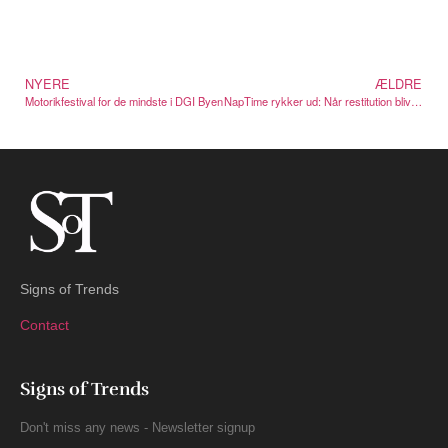
NYERE
ÆLDRE
Motorikfestival for de mindste i DGI Byen
NapTime rykker ud: Når restitution bliver synlig i byrummet
Signs of Trends
Contact
Signs of Trends
Don't miss any news - Newsletter signup