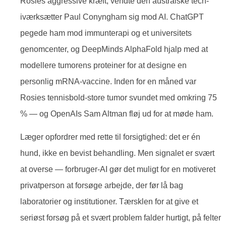
Rosies aggressive kræft, vendte den australske tech-
iværksætter Paul Conyngham sig mod AI. ChatGPT
pegede ham mod immunterapi og et universitets
genomcenter, og DeepMinds AlphaFold hjalp med at
modellere tumorens proteiner for at designe en
personlig mRNA-vaccine. Inden for en måned var
Rosies tennisbold-store tumor svundet med omkring 75
% — og OpenAIs Sam Altman fløj ud for at møde ham.
Læger opfordrer med rette til forsigtighed: det er én
hund, ikke en bevist behandling. Men signalet er svært
at overse — forbruger-AI gør det muligt for en motiveret
privatperson at forsøge arbejde, der før lå bag
laboratorier og institutioner. Tærsklen for at give et
seriøst forsøg på et svært problem falder hurtigt, på felter