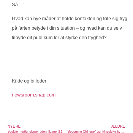
Så…:
Hvad kan nye måder at holde kontakten og føle sig tryg
på farten betyde i din situation – og hvad kan du selv
tilbyde dit publikum for at styrke den tryghed?
Kilde og billeder:
newsroom.snap.com
NYERE
ÆLDRE
Sociale medier skruer tiden tilbage til 2016
“Becoming Chinese” gør kinesiske hverdagsvaner til wellness på TikTok