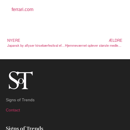
ferrari.com
NYERE
ÆLDRE
Japansk by aflyser kirsebærfestival efter turistboom
Hjemmeværnet oplever største medlemsvækst siden den kolde krig
Signs of Trends
Contact
Signs of Trends