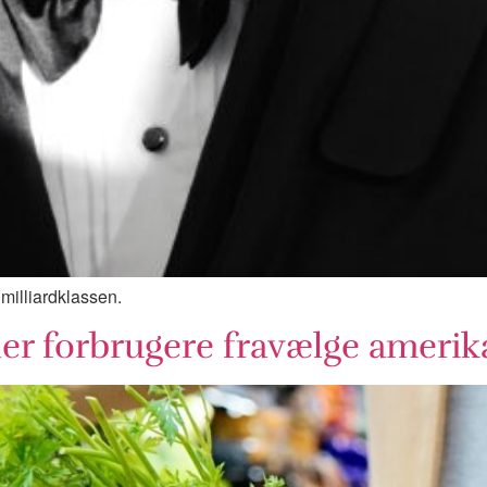
milliardklassen.
der forbrugere fravælge amerik