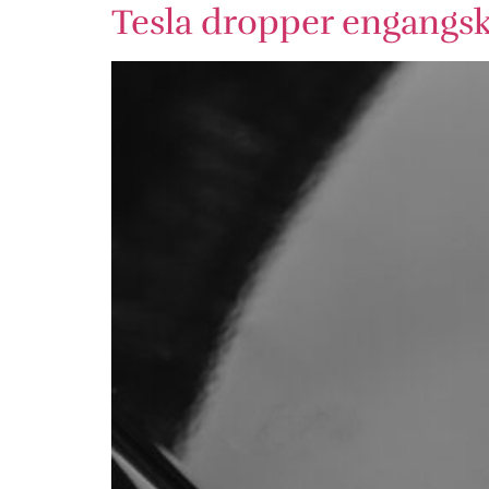
Tesla dropper engangskø