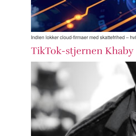
Indien lokker cloud-firmaer med skattefrihed – hvis
TikTok-stjernen Khaby L