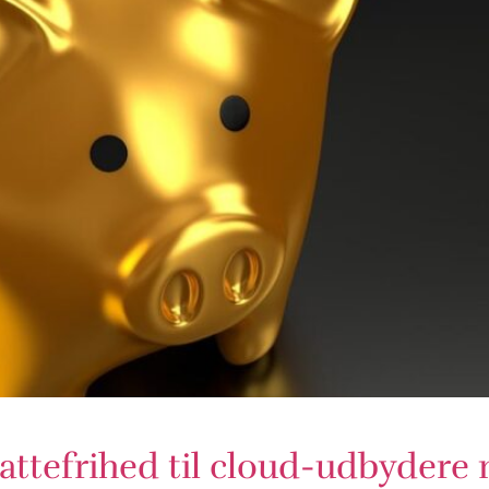
skattefrihed til cloud-udbydere