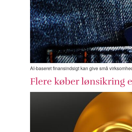
AI-baseret finansindsigt kan give små virksomhede
Flere køber lønsikring 