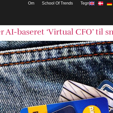
Om
School Of Trends
Tegn
 AI-baseret ‘Virtual CFO’ til