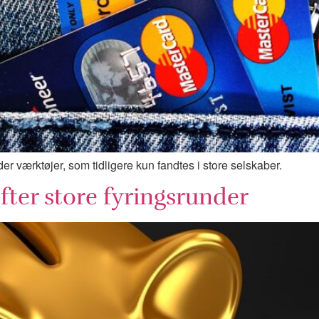
r værktøjer, som tidligere kun fandtes i store selskaber.
efter store fyringsrunder