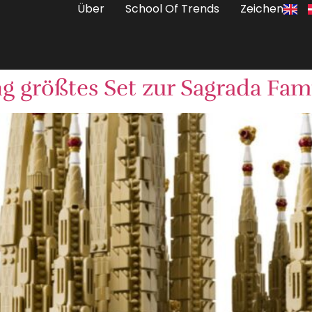
Über
School Of Trends
Zeichen
g größtes Set zur Sagrada Famí