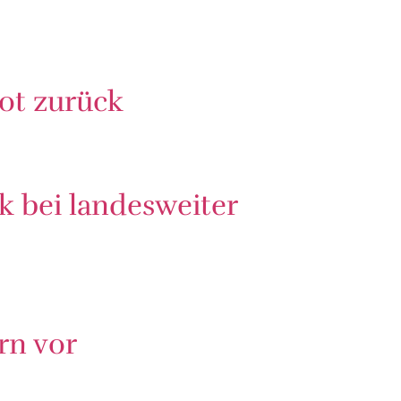
bot zurück
k bei landesweiter
rn vor