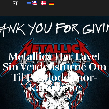
Metallica Har Lavet
Sin Verdensturné Om
Til En Bloddonor-
Kampagne
JUNI 9, 2026