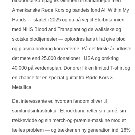
bloddonor-kampagne. Gennem et samarbejde med
Amerikanske Røde Kors og bandets fond All Within My
Hands — startet i 2025 og nu på vej til Storbritannien
med NHS Blood and Transplant og de walisiske og
skotske blodtjenester — opfordres fans til at give blod
og plasma omkring koncerterne. På det første år udløste
det mere end 25.000 donationer i USA og omkring
40.000 på verdensplan. Donorer fik en limited T-shirt og
en chance for en special-guitar fra Røde Kors ×
Metallica.
Det interessante er, hvordan fandom bliver til
samfundsinfrastruktur. Et rockband retter sin turné, sin
rækkevidde og sin merch-og-præmie-maskine mod et
fælles problem — og trækker en ny generation ind: 16%