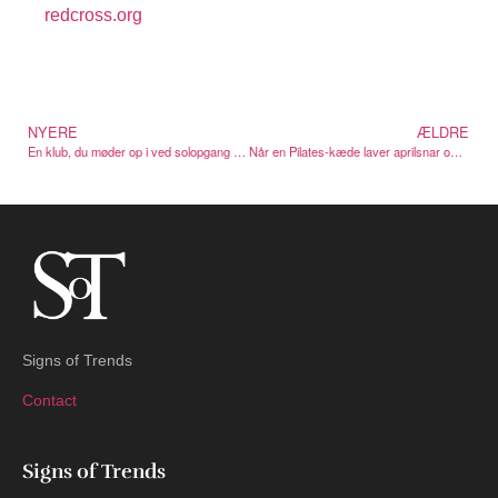
redcross.org
NYERE
ÆLDRE
En klub, du møder op i ved solopgang — ikke om aftenen
Når en Pilates-kæde laver aprilsnar om Pilates
Signs of Trends
Contact
Signs of Trends